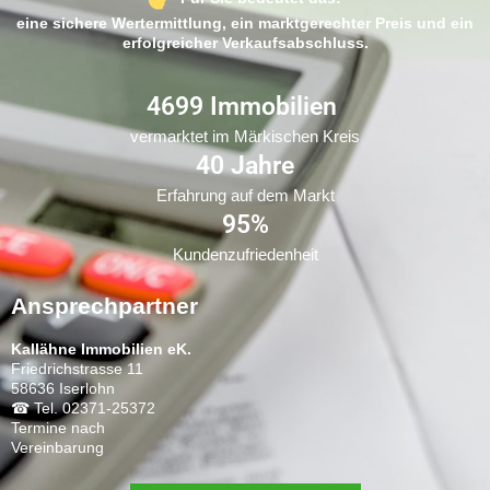
eine sichere Wertermittlung, ein marktgerechter Preis und ein
erfolgreicher Verkaufsabschluss.
6819
 Immobilien 
vermarktet im Märkischen Kreis
56
 Jahre
Erfahrung auf dem Markt
99
%
Kundenzufriedenheit
Ansprechpartner
Kallähne Immobilien eK.
Friedrichstrasse 11
58636 Iserlohn
☎
Tel. 02371-25372
Termine nach
Vereinbarung