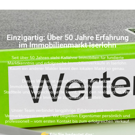
Einzigartig: Über 50 Jahre Erfahrung
im Immobilienmarkt Iserlohn
Seit über 50 Jahren steht Kallähne Immobilien für fundierte
Marktkenntnis und erfolgreiche Immobilienverkäufe in Iserlohn.
Kaum ein anderer Makler kennt den lokalen Markt so genau.
Dieses Wissen ist entscheidend für eine präzise
Immobilienbewertung. Denn nur wer die Preisentwicklungen,
Stadtteile und Vergleichsobjekte kennt, kann den realistischen Wert
einer Immobilie zuverlässig ermitteln.
Unser Team verbindet langjährige Erfahrung mit modernen
Vermarktungsstrategien. Wir begleiten Eigentümer persönlich und
professionell – vom ersten Kontakt bis zum erfolgreichen Verkauf.
Für Sie bedeutet das: